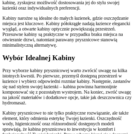
kabinę, zyskujesz możliwość dostosowania jej do stylu swojej
łazienki oraz indywidualnych preferencji.
Kabiny narożne są idealne do małych łazienek, gdzie oszczędzanie
miejsca jest kluczowe. Kabiny półokrągłe nadają łazience elegancki
wygląd, a otwarte kabiny optycznie powiększają przestrzeń.
Przesuwne kabiny są praktyczne w przypadku braku miejsca na
otwieranie drzwi, natomiast parawany prysznicowe stanowią
minimalistyczną alternatywę.
Wybór Idealnej Kabiny
Przy wyborze kabiny prysznicowej warto zwrócić uwagę na kilka
istotnych kwestii. Po pierwsze, przemyśl dostępną przestrzeń w
łazience i wybierz odpowiedni rozmiar kabiny. Następnie, zastanów
się nad stylem swojej łazienki – kabina powinna harmonijnie
komponować się z pozostałym wystrojem. Na koniec, zwróć uwagę
na jakość materiałów i dodatkowe opcje, takie jak deszczownica czy
hydromasaż.
Kabiny prysznicowe to nie tylko praktyczne rozwiązanie, ale także
element, który odmienia estetykę Twojej łazienki. Oszczędność
wody, higieniczność oraz różnorodność dostępnych modeli
sprawiają, że kabina prysznicowa to inwestycja w komfort i