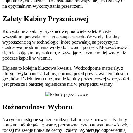
najmniejszych łazienek. To doskonałe rozwiązanie, jeśli zależy Ci
na optymalnym wykorzystaniu przestrzeni.
Zalety Kabiny Prysznicowej
Korzystanie z kabiny prysznicowej ma wiele zalet. Przede
wszystkim, pozwala to na znaczną oszczędność wody. Kabiny
wyposażone są w technologie, które pozwalają na precyzyjne
dostosowanie strumienia wody do Twoich potrzeb. Możesz cieszyć
się relaksującym prysznicem, zużywając znacznie mniej wody niż
podczas kąpieli w wannie.
Higiena to kolejna kluczowa kwestia. Wodoodporne materiały, z
których wykonane są kabiny, chronią przed powstawaniem pleśni i
grzybów. Dzięki temu utrzymanie kabiny prysznicowej w czystości
jest prostsze i bardziej higieniczne niż w przypadku wanny.
Różnorodność Wyboru
Na rynku dostępne są różne rodzaje kabin prysznicowych. Kabiny
narożne, półokrągłe, otwarte, przesuwne, czy parawanowe – każdy
rodzaj ma swoje unikalne cechy i zalety. Wybierając odpowiednią