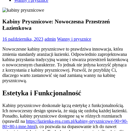
Wanny i prysznice
Kabiny Prysznicowe: Nowoczesna Przestrzeń
Łazienkowa
16 października, 2023
admin
Wanny i prysznice
Nowoczesne kabiny prysznicowe to prawdziwa innowacja, która
zmienia standardy aranżacji łazienki. Odpowiednio zaprojektowana
kabina przysłania tradycyjną wannę i stwarza przestrzeń łazienkową
o nowoczesnym charakterze. To jednak nie jedyna korzyść płynąca
z korzystania z kabiny prysznicowej. Pozwól, że przybliżę Ci,
dlaczego warto zastanowić się nad zamianą wanny na kabinę
prysznicową.
Estetyka i Funkcjonalność
Kabiny prysznicowe doskonale łączą estetykę z funkcjonalnością.
Ich nowoczesny design sprawia, że stają się ozdobą każdej łazienki.
Ponadto, kabiny prysznicowe dostępne są w różnych rozmiarach
(sprawdź na
https://lazienka-rea.com.pl/kabiny-prysznicowe-90×90-
80×80-i-inne.html
), co pozwala na dopasowanie ich do nawet