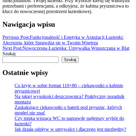
funkcjonalność Twojej łazienki. Przy wyborze kieruj się własnymi
potrzebami i preferencjami, a odkryjesz, że kabina prysznicowa to
klucz do nowoczesnej przestrzeni łazienkowej.
Nawigacja wpisu
Previous Post:
Funkcjonalność i Estetyka w Aranżacji Łazienki:
Akcesoria, które Sprawdzą się w Twoim Wnętrzu
Next Post:
Nowoczesna Łazienka: Umywalka Wpuszczana w Blat
Szukaj
Szukaj
Ostatnie wpisy
Co kryje w sobie format 110×80 – ciekawostki o kabinie
prysznicowej
Na jakiej wysokości deszczownica? Praktyczny poradnik
montażu
Zaskakujące ciekawostki o baterii pod prysznic, których
mogłeś nie znać
Czy miska wisząca WC to naprawdę najlepszy wybór do
łazienki?
Jak działa odpływ w umywalce i dlaczego jest niezbędny?